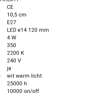
CE
10,5 cm
E27
LED e14 120 mm
4 W
350
2200 K
240 V
ja
e
wit warm licht
25000 h
10000 on/off