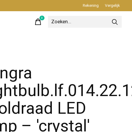
Rekening
Vergelijk
0
items
ngra
ghtbulb.lf.014.22.
oldraad LED
mp – 'crystal'