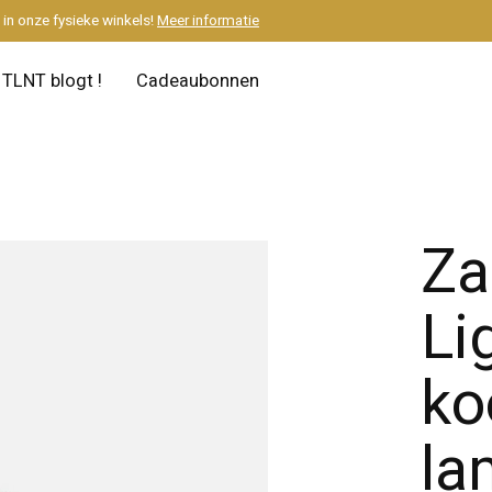
M
in onze fysieke winkels!
Meer informatie
TLNT blogt !
Cadeaubonnen
Za
Li
ko
la