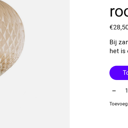
ro
€28,5
Bij za
het is
T
Aantal
Toevoege