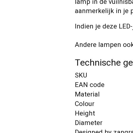
lamp in de vuilnisb
aanmerkelijk in je
Indien je deze LED-
Andere lampen ook 
Technische g
SKU
EAN code
Material
Colour
Height
Diameter
Designed by zangra