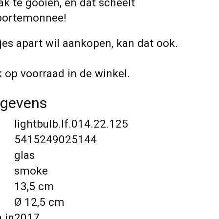
ak te gooien, en dat scheelt
 portemonnee!
jes apart wil aankopen, kan dat ook.
op voorraad in de winkel.
egevens
lightbulb.lf.014.22.125
5415249025144
glas
smoke
13,5 cm
Ø 12,5 cm
 in
2017