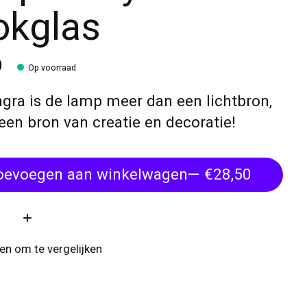
okglas
0
Op voorraad
ngra is de lamp meer dan een lichtbron,
 een bron van creatie en decoratie!
oevoegen aan winkelwagen
— €28,50
:
n om te vergelijken