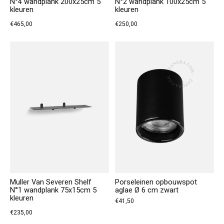
N°4 wandplank 200x25cm 5
N°2 wandplank 100x25cm 5
kleuren
kleuren
€465,00
€250,00
Muller Van Severen Shelf
Porseleinen opbouwspot
N°1 wandplank 75x15cm 5
aglae Ø 6 cm zwart
kleuren
€41,50
€235,00