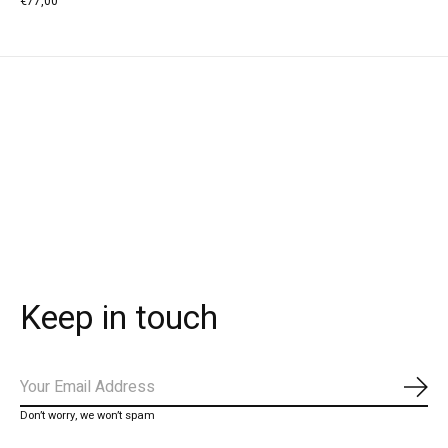
€77,00
Keep in touch
Abo
Don’t worry, we won’t spam