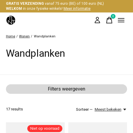
GRATIS VERZENDING
vanaf 75 euro (BE) of 100 euro (NL)
WELKOM
in onze fysieke winkels!
Meer informatie
0
items
Home
/
Wonen
/
Wandplanken
Wandplanken
Filters weergeven
17
results
Sorteer —
Meest bekeken
Niet op voorraad