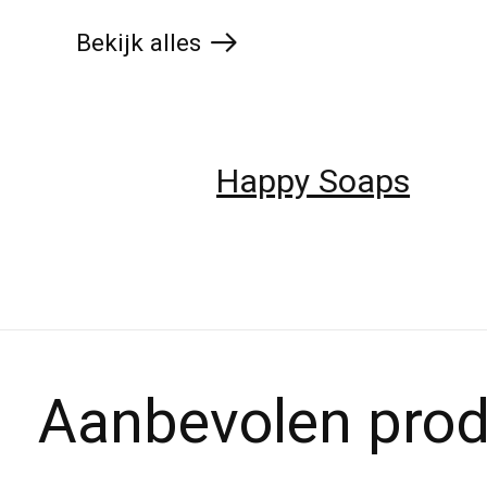
Bekijk alles
brands
Happy Soaps
Kathings
Aanbevolen pro