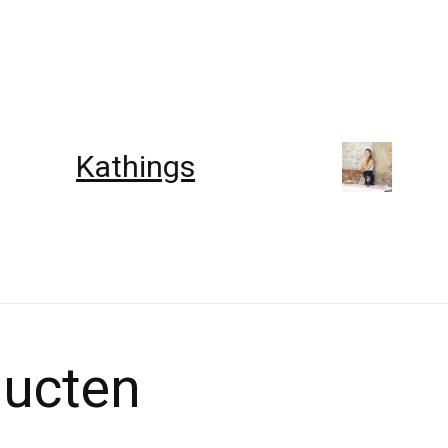
Mood
ducten