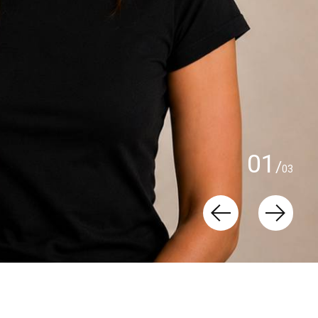
0
1
/
0
3