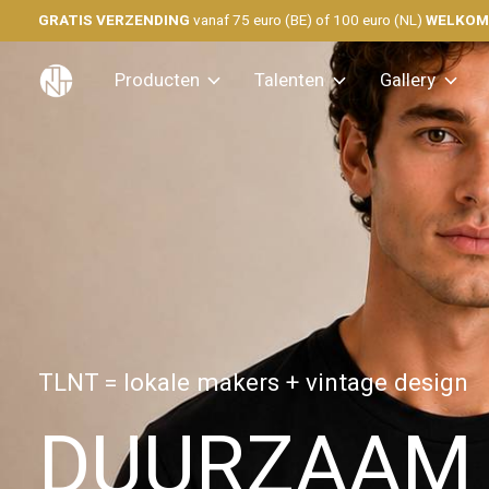
GRATIS VERZENDING
vanaf 75 euro (BE) of 100 euro (NL)
WELKO
Hero banner Items
Producten
Talenten
Gallery
TLNT = lokale makers + vintage design
DUURZAAM 