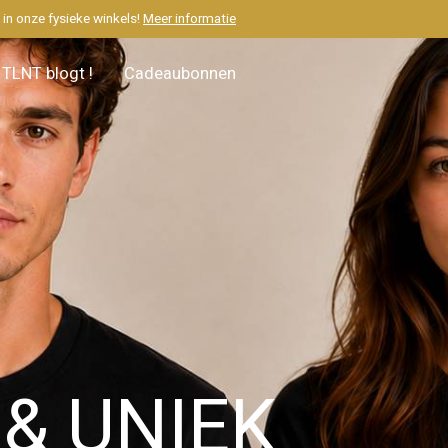
M
in onze fysieke winkels!
Meer informatie
TLNT blogt !
Cadeaubonnen
& UNIEK