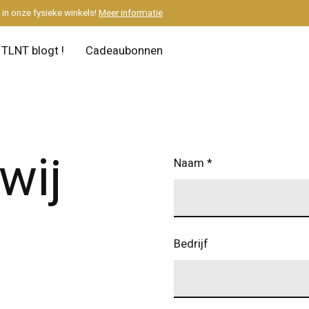
M
in onze fysieke winkels!
Meer informatie
TLNT blogt !
Cadeaubonnen
wij
Naam
*
Bedrijf