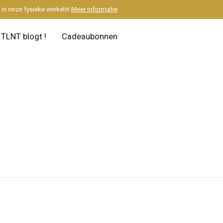
M
in onze fysieke winkels!
Meer informatie
TLNT blogt !
Cadeaubonnen