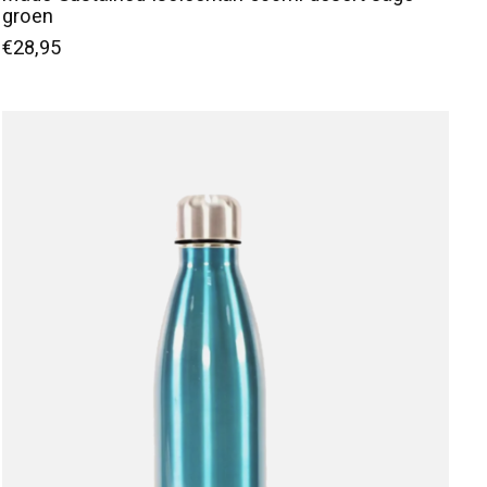
groen
€28,95