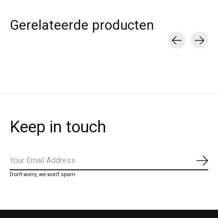
Gerelateerde producten
Carousel items
Keep in touch
Abo
Don’t worry, we won’t spam