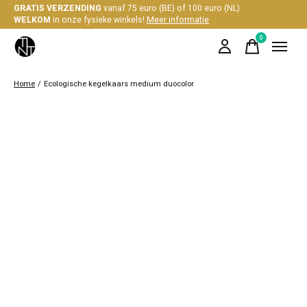
GRATIS VERZENDING
vanaf 75 euro (BE) of 100 euro (NL)
WELKOM
in onze fysieke winkels!
Meer informatie
0
items
Home
/
Ecologische kegelkaars medium duocolor