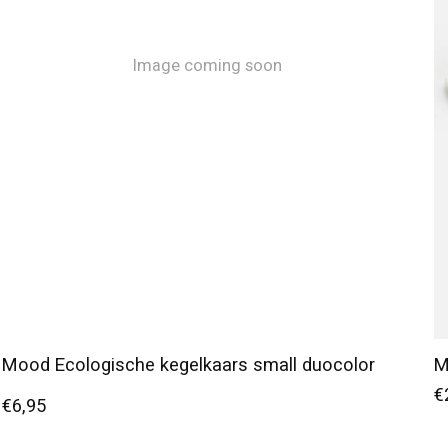
Image coming soon
Mood Ecologische kegelkaars small duocolor
M
€
€6,95