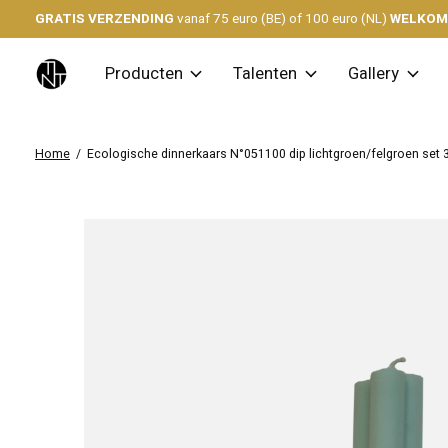
GRATIS VERZENDING
vanaf 75 euro (BE) of 100 euro (NL)
WELKO
Producten
Talenten
Gallery
Home
/
Ecologische dinnerkaars N°051100 dip lichtgroen/felgroen set 
Slideshow Items