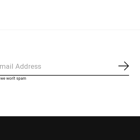
Abon
, we won’t spam