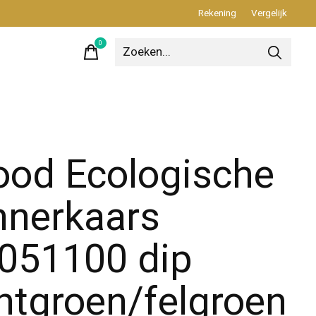
Rekening
Vergelijk
0
items
od Ecologische
nnerkaars
051100 dip
chtgroen/felgroen