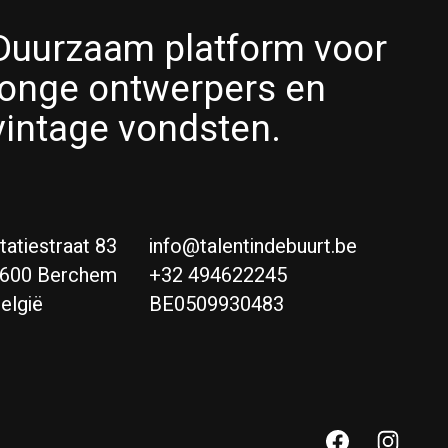
Duurzaam platform voor
jonge ontwerpers en
vintage vondsten.
tatiestraat 83
info@talentindebuurt.be
600 Berchem
+32 494622245
elgië
BE0509930483