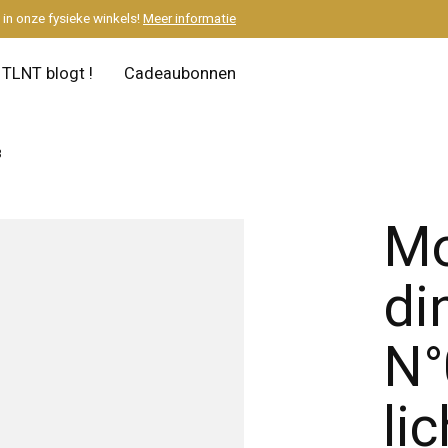
M
in onze fysieke winkels!
Meer informatie
TLNT blogt !
Cadeaubonnen
3
Mo
di
N°
li