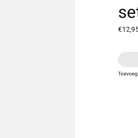
se
€12,9
Toevoege