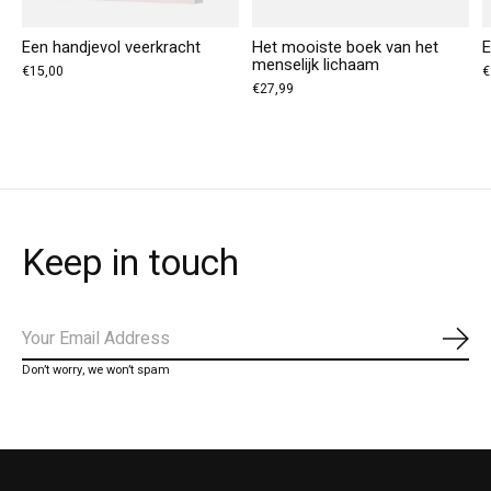
Een handjevol veerkracht
Het mooiste boek van het
E
menselijk lichaam
€15,00
€
€27,99
Keep in touch
Abo
Don’t worry, we won’t spam