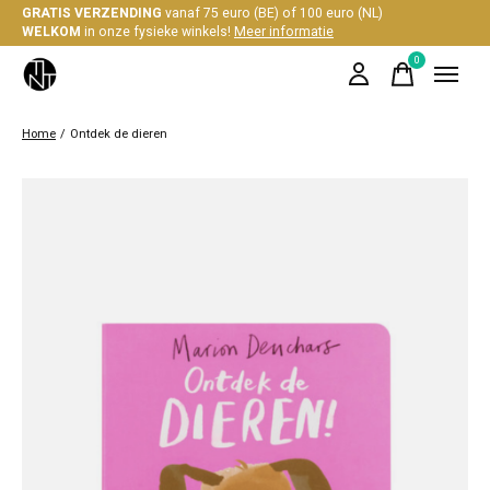
GRATIS VERZENDING
vanaf 75 euro (BE) of 100 euro (NL)
WELKOM
in onze fysieke winkels!
Meer informatie
0
items
Home
/
Ontdek de dieren
Slideshow Items