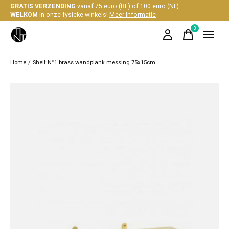
GRATIS VERZENDING
vanaf 75 euro (BE) of 100 euro (NL)
WELKOM
in onze fysieke winkels!
Meer informatie
0
items
Home
/
Shelf N°1 brass wandplank messing 75x15cm
Slideshow Items