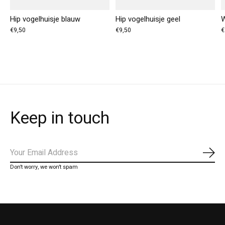
Hip vogelhuisje blauw
Hip vogelhuisje geel
W
€9,50
€9,50
€
Keep in touch
Abo
Don’t worry, we won’t spam