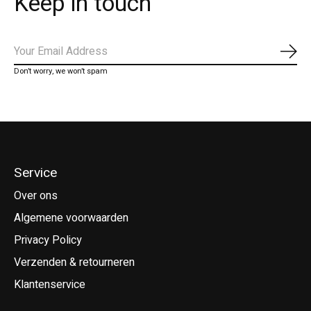
Keep in touch
Abo
Don’t worry, we won’t spam
Service
Over ons
Algemene voorwaarden
Privacy Policy
Verzenden & retourneren
Klantenservice