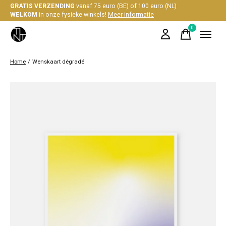
GRATIS VERZENDING
vanaf 75 euro (BE) of 100 euro (NL)
WELKOM
in onze fysieke winkels!
Meer informatie
0
items
Home
/
Wenskaart dégradé
Slideshow Items