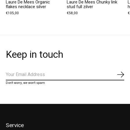
Laure De Mees Organic
Laure De Mees Chunky link
L
flakes necklace silver
stud full zilver
h
€105,00
€58,00
€
Keep in touch
Abo
Don’t worry, we won’t spam
Service