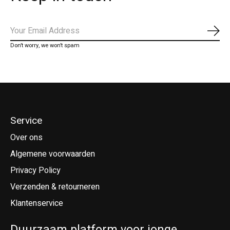
Abo
Don’t worry, we won’t spam
Service
Over ons
Algemene voorwaarden
Privacy Policy
Verzenden & retourneren
Klantenservice