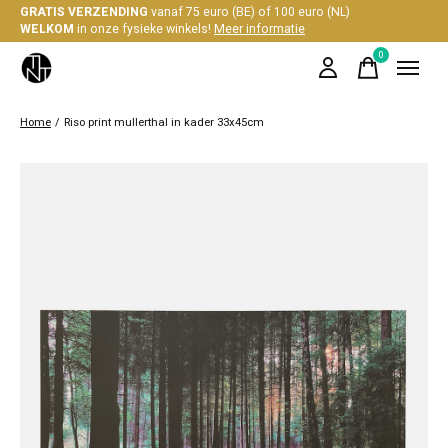
GRATIS VERZENDING
vanaf 75 euro (BE) of 100 euro (NL)
WELKOM
in onze fysieke winkels!
Meer informatie
0
items
Home
/
Riso print mullerthal in kader 33x45cm
Slideshow Items