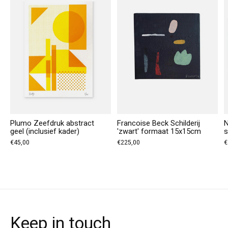
Plumo Zeefdruk abstract
Francoise Beck Schilderij
N
geel (inclusief kader)
'zwart' formaat 15x15cm
s
€45,00
€225,00
€
Keep in touch