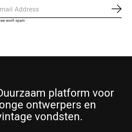
Abon
, we won’t spam
Duurzaam platform voor
jonge ontwerpers en
vintage vondsten.