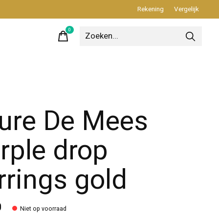
Rekening
Vergelijk
0
items
ure De Mees
rple drop
rrings gold
0
Niet op voorraad