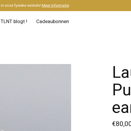
M
in onze fysieke winkels!
Meer informatie
TLNT blogt !
Cadeaubonnen
La
Pu
ea
€80,0