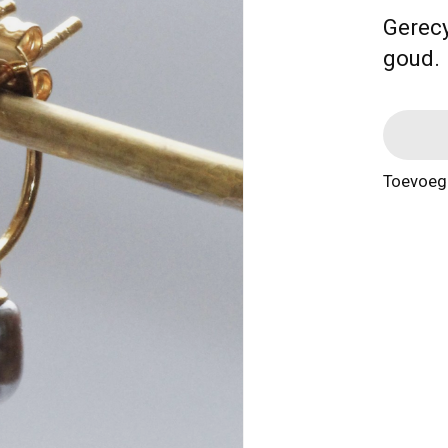
Gerecy
goud. 
Toevoege