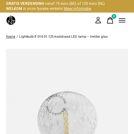
GRATIS VERZENDING
vanaf 75 euro (BE) of 100 euro (NL)
WELKOM
in onze fysieke winkels!
Meer informatie
0
items
Home
/
Lightbulb.lf.014.01.125 kooldraad LED lamp – helder glas
Slideshow Items