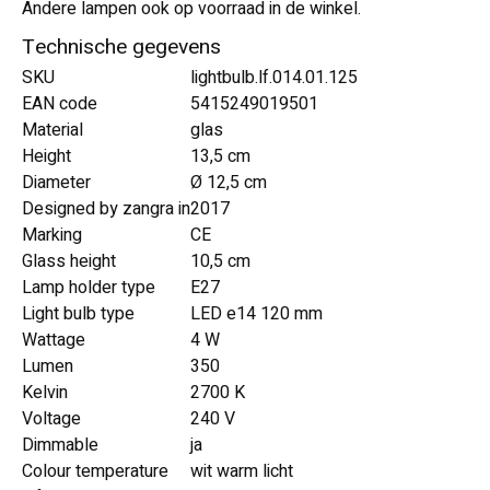
Andere lampen ook op voorraad in de winkel.
Technische gegevens
SKU
lightbulb.lf.014.01.125
EAN code
5415249019501
Material
glas
Height
13,5 cm
Diameter
Ø 12,5 cm
Designed by zangra in
2017
Marking
CE
Glass height
10,5 cm
Lamp holder type
E27
Light bulb type
LED e14 120 mm
Wattage
4 W
Lumen
350
Kelvin
2700 K
Voltage
240 V
Dimmable
ja
Colour temperature
wit warm licht