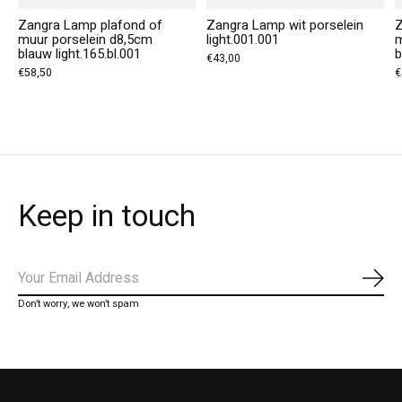
Zangra Lamp plafond of
Zangra Lamp wit porselein
Z
muur porselein d8,5cm
light.001.001
m
blauw light.165.bl.001
b
€43,00
€58,50
€
Keep in touch
Abo
Don’t worry, we won’t spam