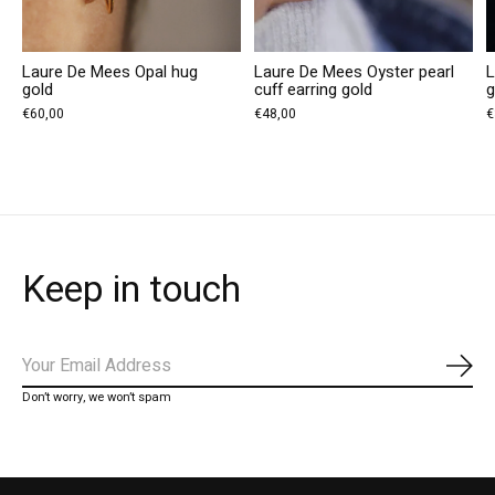
Laure De Mees Opal hug
Laure De Mees Oyster pearl
L
gold
cuff earring gold
€60,00
€48,00
€
Keep in touch
Abo
Don’t worry, we won’t spam