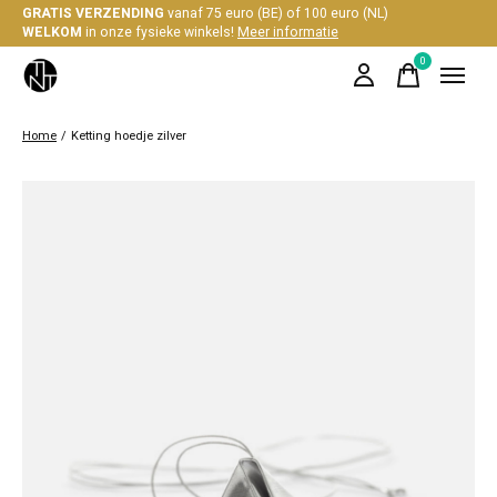
GRATIS VERZENDING
vanaf 75 euro (BE) of 100 euro (NL)
WELKOM
in onze fysieke winkels!
Meer informatie
0
items
Home
/
Ketting hoedje zilver
Slideshow Items