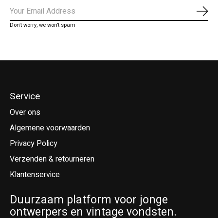
Abo
Don’t worry, we won’t spam
Service
Over ons
Algemene voorwaarden
Privacy Policy
Verzenden & retourneren
Klantenservice
Duurzaam platform voor jonge
ontwerpers en vintage vondsten.