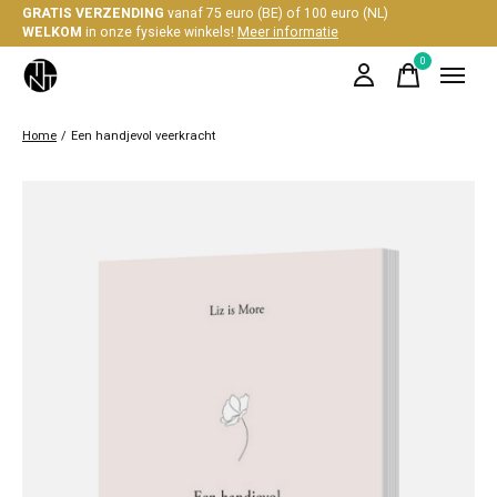
GRATIS VERZENDING
vanaf 75 euro (BE) of 100 euro (NL)
WELKOM
in onze fysieke winkels!
Meer informatie
0
items
Home
/
Een handjevol veerkracht
Slideshow Items