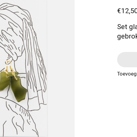
€12,5
Set gl
gebrok
Toevoege