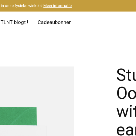
M
in onze fysieke winkels!
Meer informatie
TLNT blogt !
Cadeaubonnen
St
Oo
wi
ea