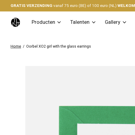
GRATIS VERZENDING
vanaf 75 euro (BE) of 100 euro (NL)
WELKO
Producten
Talenten
Gallery
Home
/
Oorbel XO2 girl with the glass earrings
Slideshow Items