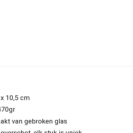
 x 10,5 cm
470gr
akt van gebroken glas
verschot, elk stuk is uniek