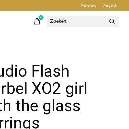
Rekening
Vergelijk
0
items
udio Flash
rbel XO2 girl
th the glass
rrings