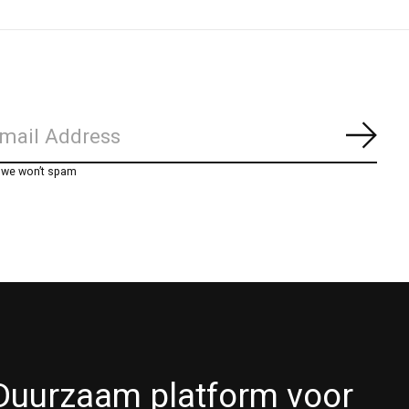
Abon
, we won’t spam
Duurzaam platform voor