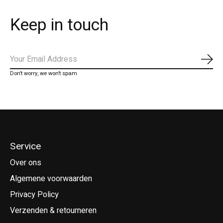
Keep in touch
Abo
Don’t worry, we won’t spam
Service
Over ons
Algemene voorwaarden
Privacy Policy
Verzenden & retourneren