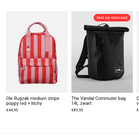
Carousel items
Niet op voorraad
Ole Rugzak medium stripe
The Vandal Commuter bag
O
poppy red + litchy
14L zwart
v
€44,95
€89,95
€