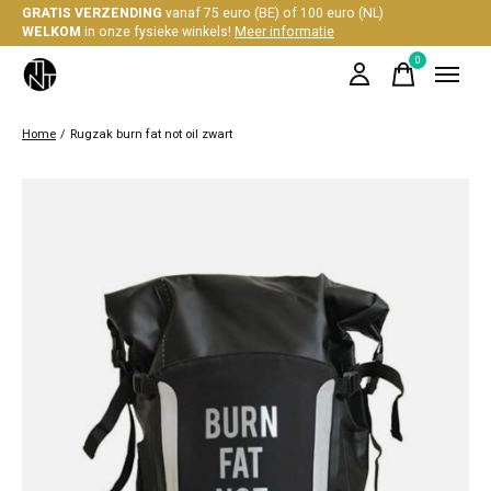
GRATIS VERZENDING
vanaf 75 euro (BE) of 100 euro (NL)
WELKOM
in onze fysieke winkels!
Meer informatie
0
items
Home
/
Rugzak burn fat not oil zwart
Slideshow Items