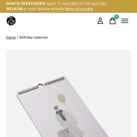
GRATIS VERZENDING
vanaf 75 euro (BE) of 100 euro (NL)
WELKOM
in onze fysieke winkels!
Meer informatie
0
items
Home
/
Birthday calendar
Slideshow Items