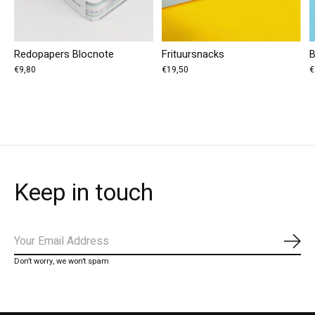
Redopapers Blocnote
Frituursnacks
B
€9,80
€19,50
€
Keep in touch
Abo
Don’t worry, we won’t spam