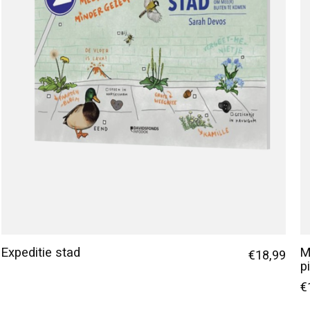
Expeditie stad
M
€18,99
p
€