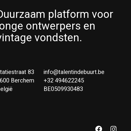
Duurzaam platform voor
jonge ontwerpers en
vintage vondsten.
tatiestraat 83
info@talentindebuurt.be
600 Berchem
+32 494622245
elgië
BE0509930483