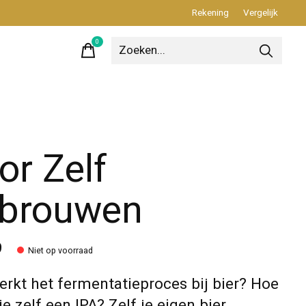
Rekening
Vergelijk
0
items
or Zelf
brouwen
9
Niet op voorraad
rkt het fermentatieproces bij bier? Hoe
e zelf een IPA? Zelf je eigen bier