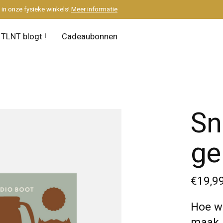
M
in onze fysieke winkels!
Meer informatie
TLNT blogt !
Cadeaubonnen
Sn
ge
€19,9
Hoe we
maak j