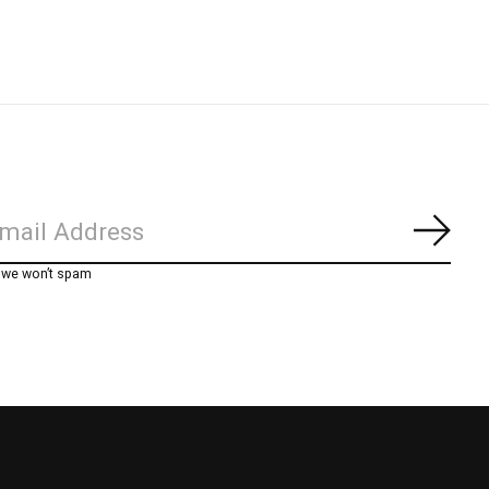
Abon
, we won’t spam