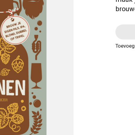
brouwe
Toevoege