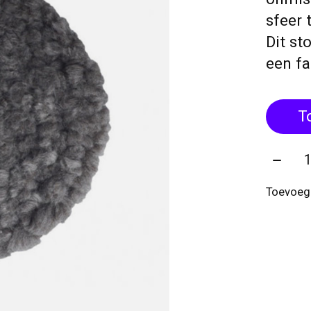
sfeer 
Dit st
een fa
T
Aantal
Toevoege