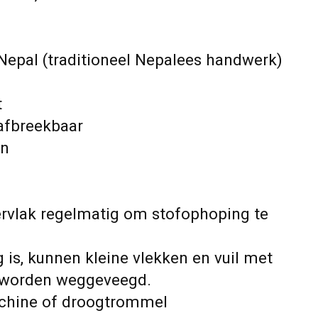
epal (traditioneel Nepalees handwerk)
t
afbreekbaar
en
ervlak regelmatig om stofophoping te
g is, kunnen kleine vlekken en vuil met
 worden weggeveegd.
achine of droogtrommel