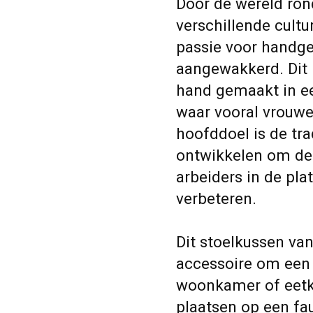
Door de wereld ron
verschillende cult
passie voor handg
aangewakkerd. Dit 
hand gemaakt in ee
waar vooral vrouwe
hoofddoel is de tra
ontwikkelen om de
arbeiders in de pla
verbeteren.
Dit stoelkussen va
accessoire om een ​
woonkamer of eetka
plaatsen op een fau