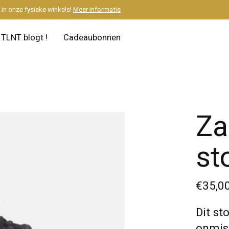
M
in onze fysieke winkels!
Meer informatie
TLNT blogt !
Cadeaubonnen
Za
st
€35,0
Dit st
onmisb