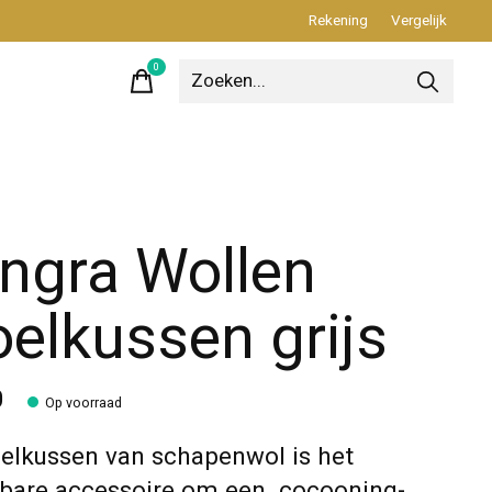
Rekening
Vergelijk
0
items
ngra Wollen
oelkussen grijs
0
Op voorraad
oelkussen van schapenwol is het
are accessoire om een ​​ cocooning-