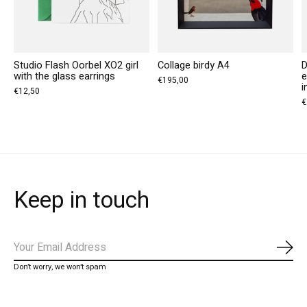
Studio Flash Oorbel XO2 girl
Collage birdy A4
D
with the glass earrings
e
€195,00
i
€12,50
€
Keep in touch
Abo
Don’t worry, we won’t spam