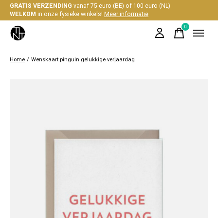
GRATIS VERZENDING
vanaf 75 euro (BE) of 100 euro (NL)
WELKOM
in onze fysieke winkels!
Meer informatie
0
items
Home
/
Wenskaart pinguin gelukkige verjaardag
Slideshow Items