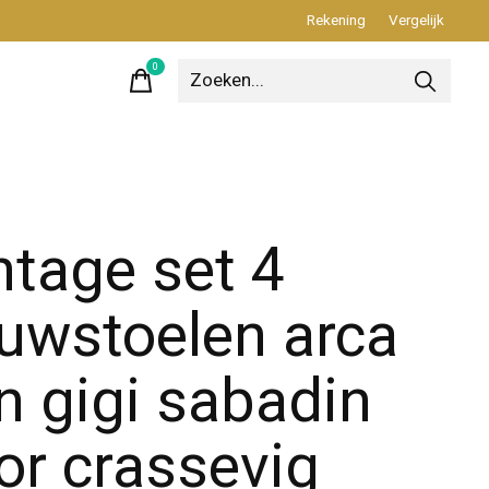
Rekening
Vergelijk
0
items
ntage set 4
uwstoelen arca
n gigi sabadin
or crassevig