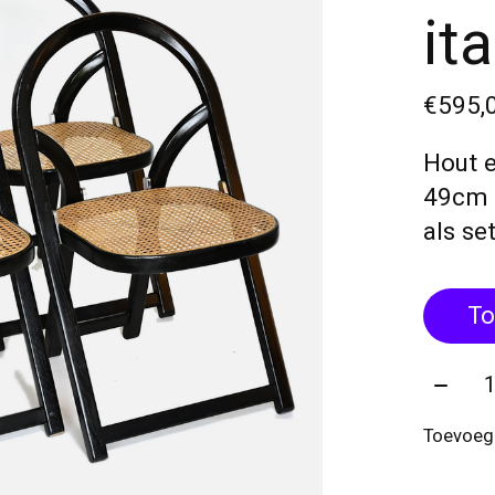
ita
€595,
Hout 
49cm 
als set
To
Aantal
Toevoege