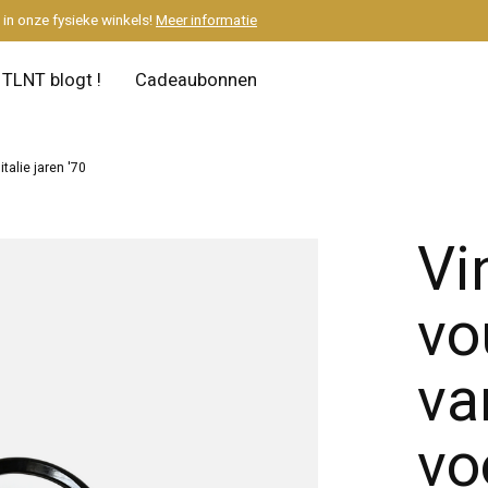
M
in onze fysieke winkels!
Meer informatie
TLNT blogt !
Cadeaubonnen
talie jaren '70
Vi
vo
va
vo