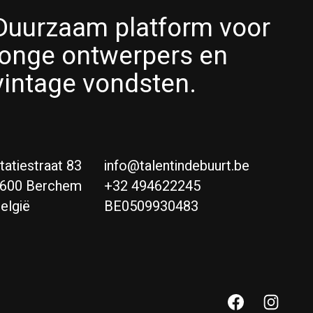
Duurzaam platform voor
jonge ontwerpers en
vintage vondsten.
tatiestraat 83
info@talentindebuurt.be
600 Berchem
+32 494622245
elgië
BE0509930483