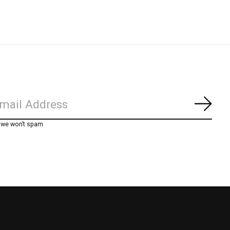
Abon
, we won’t spam