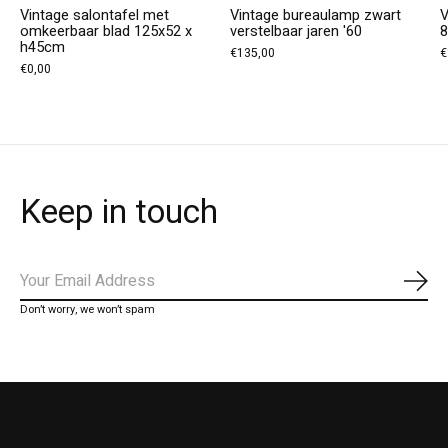
Vintage salontafel met
Vintage bureaulamp zwart
V
omkeerbaar blad 125x52 x
verstelbaar jaren '60
h45cm
€135,00
€
€0,00
Keep in touch
Abo
Don’t worry, we won’t spam