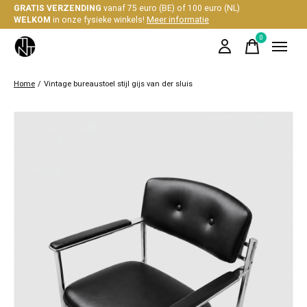
GRATIS VERZENDING
vanaf 75 euro (BE) of 100 euro (NL)
WELKOM
in onze fysieke winkels!
Meer informatie
0
items
Home
/
Vintage bureaustoel stijl gijs van der sluis
Slideshow Items