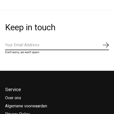
Keep in touch
Abo
Don’t worry, we won’t spam
Service
Over ons
Algemene voorwaarden