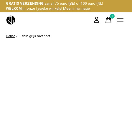
GRATIS VERZENDING
vanaf 75 euro (BE) of 100 euro (NL)
WELKOM
in onze fysieke winkels!
Meer informatie
0
items
Home
/
T-shirt grijs met hart