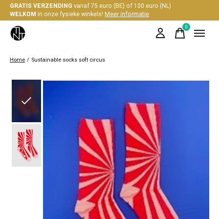
GRATIS VERZENDING
vanaf 75 euro (BE) of 100 euro (NL)
WELKOM
in onze fysieke winkels!
Meer informatie
0
items
Home
/
Sustainable socks soft circus
Slideshow Items