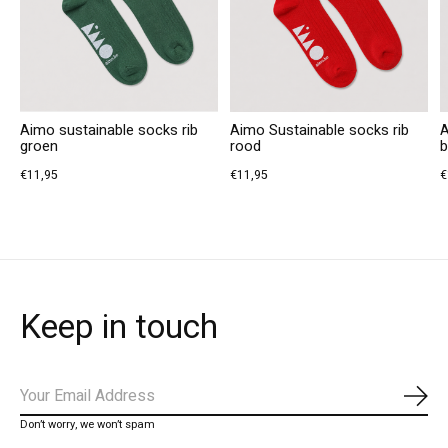
Aimo sustainable socks rib
Aimo Sustainable socks rib
A
groen
rood
b
€11,95
€11,95
€
Keep in touch
Abo
Don’t worry, we won’t spam