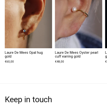
Laure De Mees Opal hug
Laure De Mees Oyster pearl
L
gold
cuff earring gold
€60,00
€48,00
€
Keep in touch