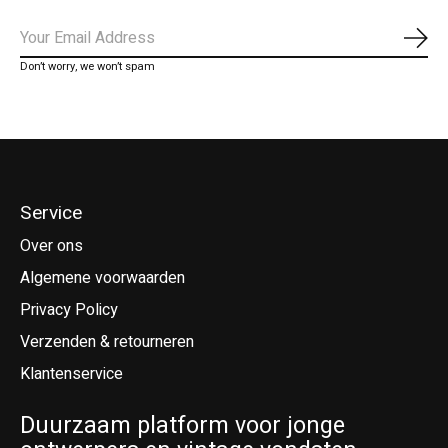
Abo
Don’t worry, we won’t spam
Service
Over ons
Algemene voorwaarden
Privacy Policy
Verzenden & retourneren
Klantenservice
Duurzaam platform voor jonge