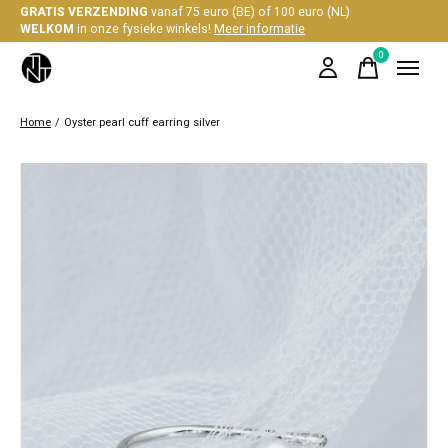
GRATIS VERZENDING
vanaf 75 euro (BE) of 100 euro (NL)
WELKOM
in onze fysieke winkels!
Meer informatie
0
items
Home
/
Oyster pearl cuff earring silver
Slideshow Items