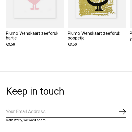
Plumo Wenskaart zeefdruk
Plumo Wenskaart zeefdruk
P
hartje
poppetje
€
€3,50
€3,50
Keep in touch
Abo
Don’t worry, we won’t spam