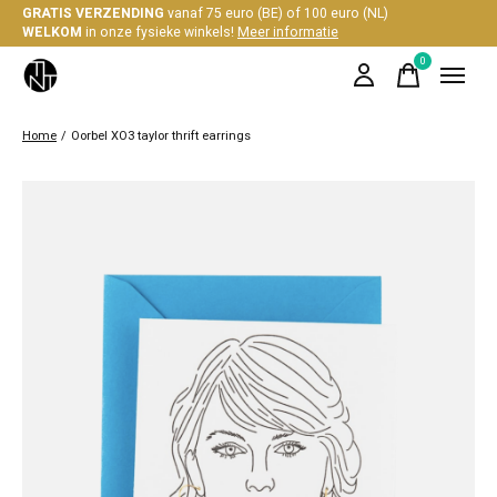
GRATIS VERZENDING
vanaf 75 euro (BE) of 100 euro (NL)
WELKOM
in onze fysieke winkels!
Meer informatie
0
items
Home
/
Oorbel XO3 taylor thrift earrings
Slideshow Items