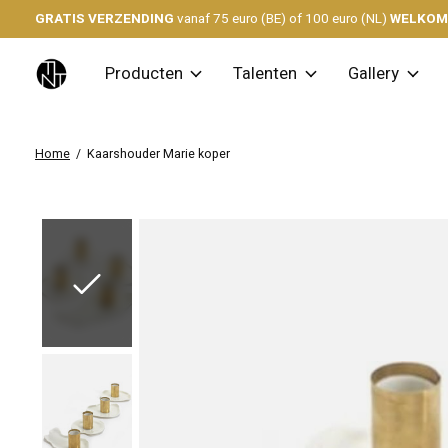
GRATIS VERZENDING
vanaf 75 euro (BE) of 100 euro (NL)
WELKO
Producten
Talenten
Gallery
Home
/
Kaarshouder Marie koper
Slideshow Items