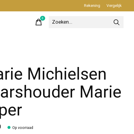
Rekening
Vergelijk
0
items
rie Michielsen
arshouder Marie
per
0
Op voorraad