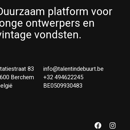
Duurzaam platform voor
jonge ontwerpers en
vintage vondsten.
tatiestraat 83
info@talentindebuurt.be
600 Berchem
+32 494622245
elgië
BE0509930483