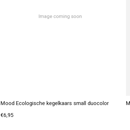
Image coming soon
Mood Ecologische kegelkaars small duocolor
M
€6,95