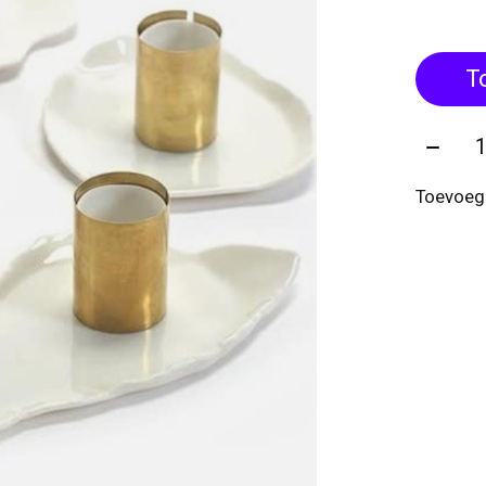
T
Aantal
Toevoege