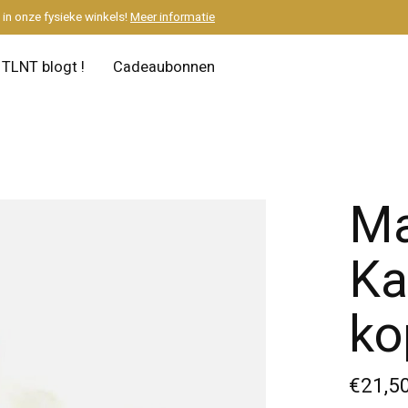
M
in onze fysieke winkels!
Meer informatie
TLNT blogt !
Cadeaubonnen
Ma
Ka
ko
€21,5