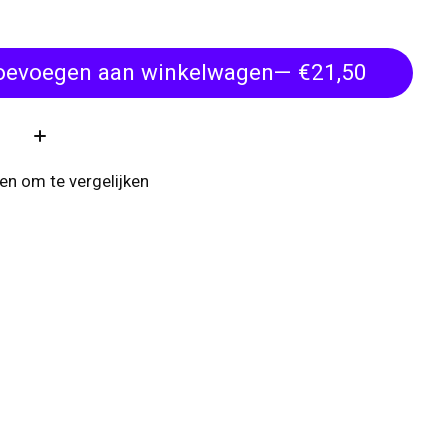
oevoegen aan winkelwagen
— €21,50
:
n om te vergelijken