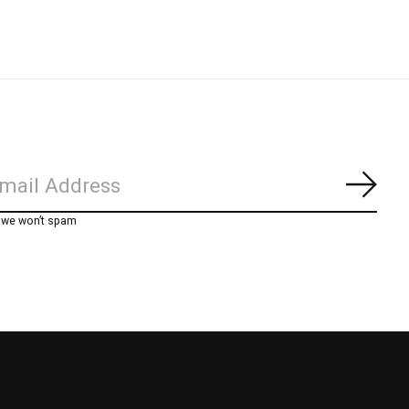
Abon
, we won’t spam