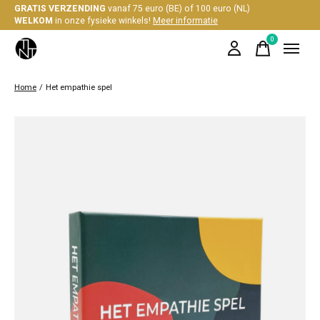
GRATIS VERZENDING
vanaf 75 euro (BE) of 100 euro (NL)
WELKOM
in onze fysieke winkels!
Meer informatie
0
items
Home
/
Het empathie spel
Slideshow Items