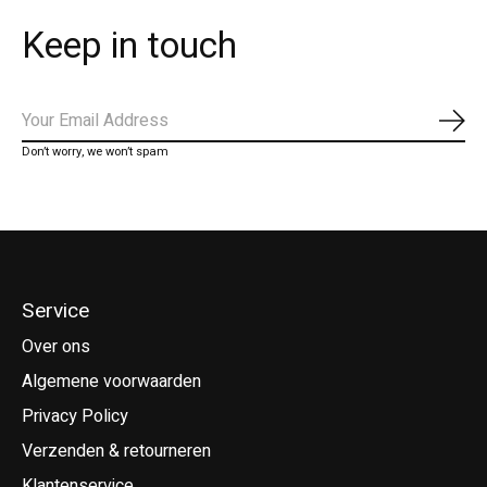
Keep in touch
Abo
Don’t worry, we won’t spam
Service
Over ons
Algemene voorwaarden
Privacy Policy
Verzenden & retourneren
Klantenservice