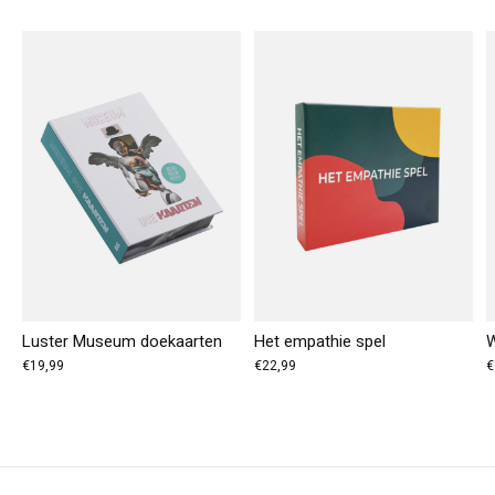
Carousel items
Luster Museum doekaarten
Het empathie spel
W
€19,99
€22,99
€