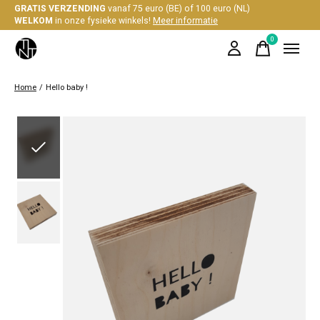
GRATIS VERZENDING
vanaf 75 euro (BE) of 100 euro (NL)
WELKOM
in onze fysieke winkels!
Meer informatie
0
items
Home
/
Hello baby !
Slideshow Items