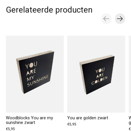
Gerelateerde producten
Carousel items
Woodblocks You are my
You are golden zwart
W
sunshine zwart
g
€5,95
€5,95
€