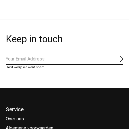
Keep in touch
Abo
Don’t worry, we won’t spam
Service
Over ons
Algemene voorwaarden