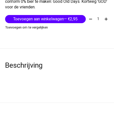
conform 0% bier te maken: Good Old Days. Kortweg 'GOD'
voor de vrienden.
Aantal:
Toevoegen aan winkelwagen
— €2,95
Toevoegen om te vergelijken
Beschrijving