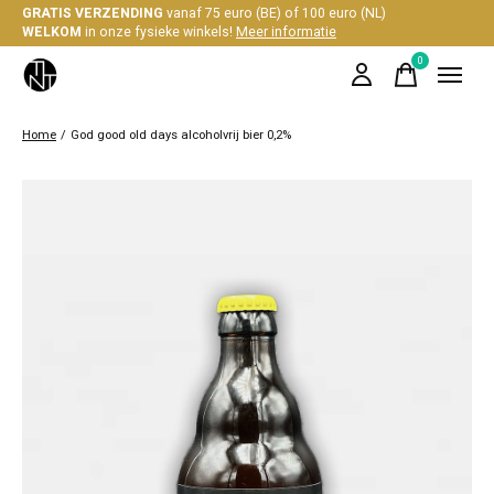
GRATIS VERZENDING
vanaf 75 euro (BE) of 100 euro (NL)
WELKOM
in onze fysieke winkels!
Meer informatie
0
items
Home
/
God good old days alcoholvrij bier 0,2%
Slideshow Items