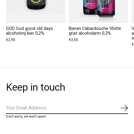
GOD God good old days
Bieren Cabardouche Vlotte
V
alcoholvrij bier 0,2%
griet alcoholarm 0,3%
a
w
€2,95
€3,50
€
Keep in touch
Abo
Don’t worry, we won’t spam