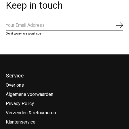
Keep in touch
Abo
Don’t worry, we won’t spam
Service
Over ons
Algemene voorwaarden
Privacy Policy
Verzenden & retourneren
Klantenservice