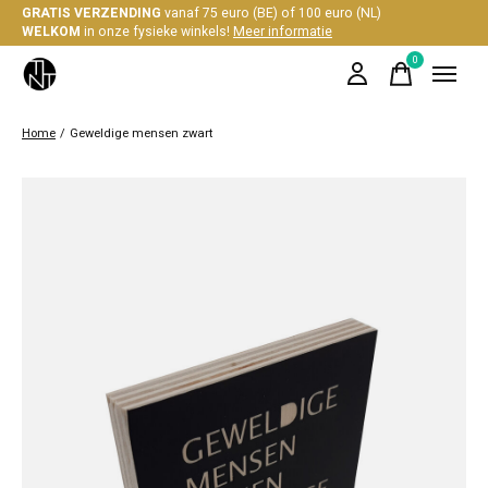
GRATIS VERZENDING
vanaf 75 euro (BE) of 100 euro (NL)
WELKOM
in onze fysieke winkels!
Meer informatie
0
items
Home
/
Geweldige mensen zwart
Slideshow Items