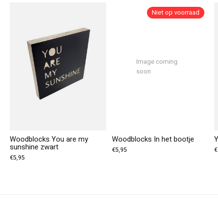
Niet op voorraad
Image coming
soon
Woodblocks You are my
Woodblocks In het bootje
Y
sunshine zwart
€5,95
€
€5,95