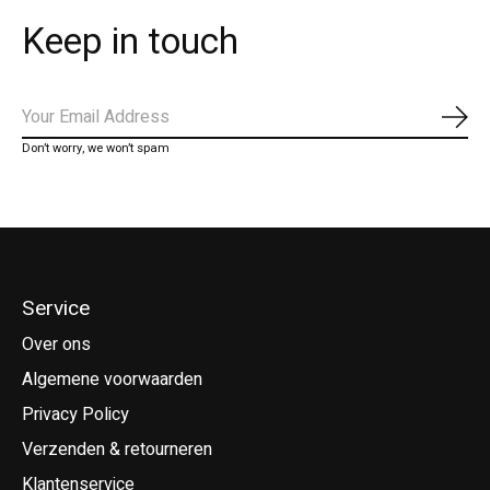
Keep in touch
Abo
Don’t worry, we won’t spam
Service
Over ons
Algemene voorwaarden
Privacy Policy
Verzenden & retourneren
Klantenservice