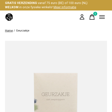
GRATIS VERZENDING
vanaf 75 euro (BE) of 100 euro (NL)
WELKOM
in onze fysieke winkels!
Meer informatie
0
items
Home
/
Geurzakje
Slideshow Items