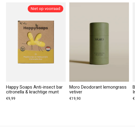
Niet op voorraad
Happy Soaps Anti-insect bar
Moro Deodorant lemongrass
B
citronella & krachtige munt
vetiver
I
€9,99
€19,90
€