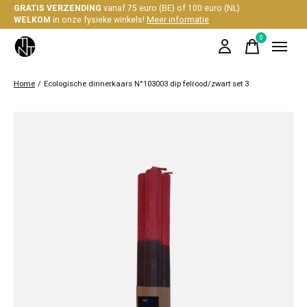
GRATIS VERZENDING
vanaf 75 euro (BE) of 100 euro (NL)
WELKOM
in onze fysieke winkels!
Meer informatie
0
items
Home
/
Ecologische dinnerkaars N°103003 dip felrood/zwart set 3
Slideshow Items