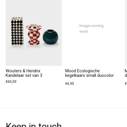
Image coming
soon
Wouters & Hendrix
Mood Ecologische
M
Kandelaar set van 3
kegelkaars small duocolor
d
€65,00
€6,95
€
Keep in touch