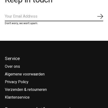
Abo
Don’t worry, we won’t spam
Service
Over ons
Algemene voorwaarden
Privacy Policy
Verzenden & retourneren
Klantenservice