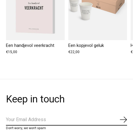
Een handjevol veerkracht
Een kopjevol geluk
H
€15,00
€22,00
€
Keep in touch
Abo
Don’t worry, we won’t spam