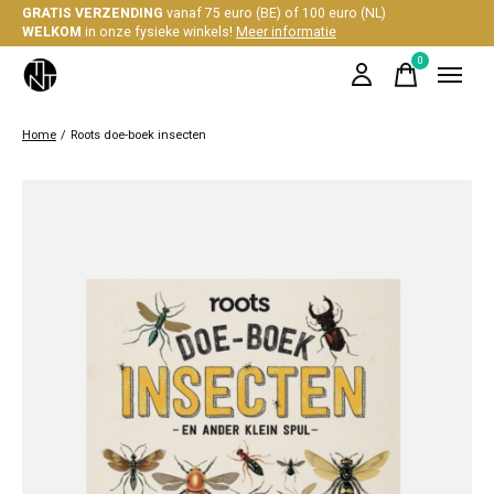
GRATIS VERZENDING
vanaf 75 euro (BE) of 100 euro (NL)
WELKOM
in onze fysieke winkels!
Meer informatie
0
items
Home
/
Roots doe-boek insecten
Slideshow Items