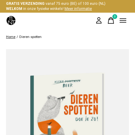
GRATIS VERZENDING
vanaf 75 euro (BE) of 100 euro (NL)
WELKOM
in onze fysieke winkels!
Meer informatie
0
items
Home
/
Dieren spotten
Slideshow Items