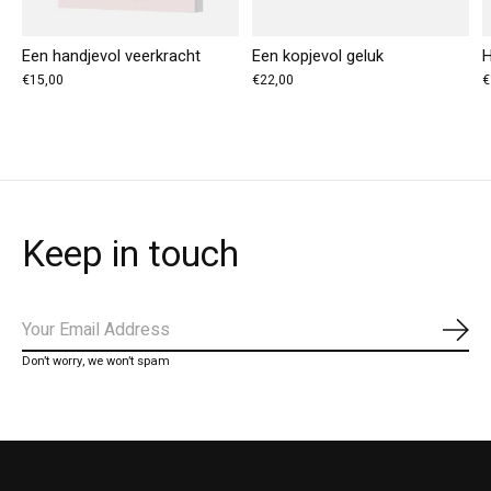
Een handjevol veerkracht
Een kopjevol geluk
H
€15,00
€22,00
€
Keep in touch
Abo
Don’t worry, we won’t spam