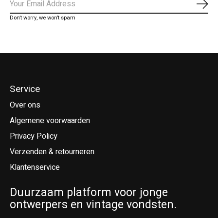
Abo
Don’t worry, we won’t spam
Service
Over ons
Algemene voorwaarden
Privacy Policy
Verzenden & retourneren
Klantenservice
Duurzaam platform voor jonge
ontwerpers en vintage vondsten.