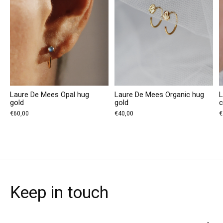
Laure De Mees Opal hug
Laure De Mees Organic hug
L
gold
gold
c
€60,00
€40,00
€
Keep in touch