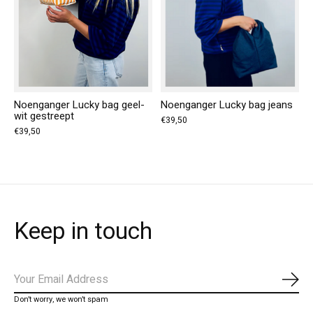
Noenganger Lucky bag geel-
Noenganger Lucky bag jeans
wit gestreept
€39,50
€39,50
Keep in touch
Abo
Don’t worry, we won’t spam