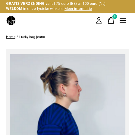
GRATIS VERZENDING
vanaf 75 euro (BE) of 100 euro (NL)
WELKOM
in onze fysieke winkels!
Meer informatie
0
items
Home
/
Lucky bag jeans
Slideshow Items