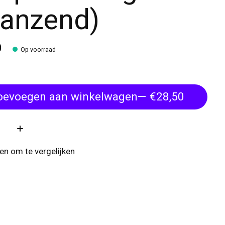
lanzend)
0
Op voorraad
oevoegen aan winkelwagen
— €28,50
:
n om te vergelijken