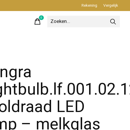
Rekening
Vergelijk
0
items
ngra
ghtbulb.lf.001.02.
oldraad LED
mp – melkglas