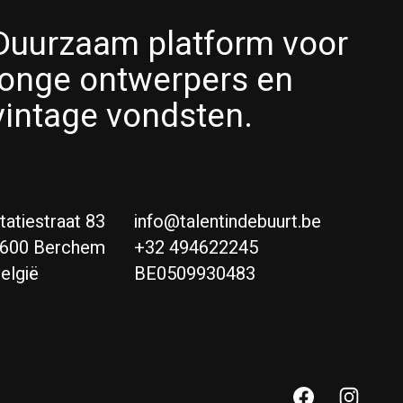
Duurzaam platform voor
jonge ontwerpers en
vintage vondsten.
tatiestraat 83
info@talentindebuurt.be
600 Berchem
+32 494622245
elgië
BE0509930483