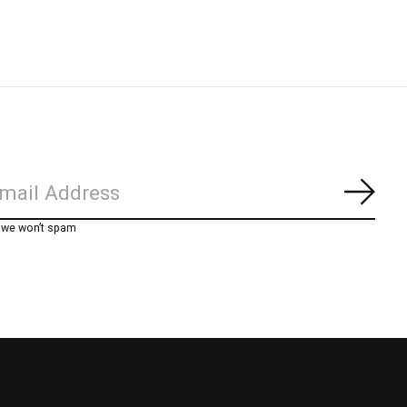
Abon
, we won’t spam