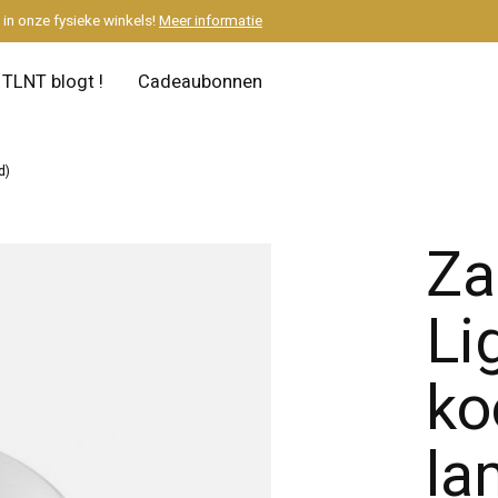
M
in onze fysieke winkels!
Meer informatie
TLNT blogt !
Cadeaubonnen
d)
Za
Li
ko
la