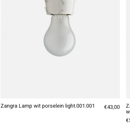
Zangra Lamp wit porselein light.001.001
Z
€43,00
w
€