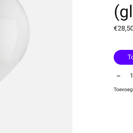
(g
€28,5
T
Aantal
Toevoege