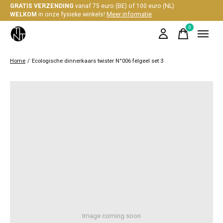
GRATIS VERZENDING
vanaf 75 euro (BE) of 100 euro (NL)
WELKOM
in onze fysieke winkels!
Meer informatie
0
items
Home
/
Ecologische dinnerkaars twister N°006 felgeel set 3
Image coming soon