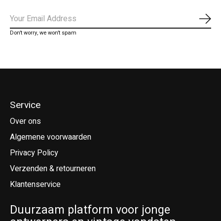
Abo
Don’t worry, we won’t spam
Service
Over ons
Algemene voorwaarden
Privacy Policy
Verzenden & retourneren
Klantenservice
Duurzaam platform voor jonge