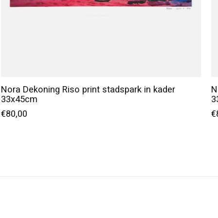
Nora Dekoning Riso print stadspark in kader
N
33x45cm
3
€80,00
€