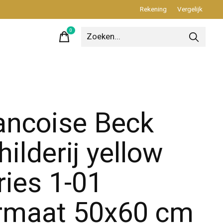
Rekening
Vergelijk
0
items
ancoise Beck
hilderij yellow
ries 1-01
rmaat 50x60 cm