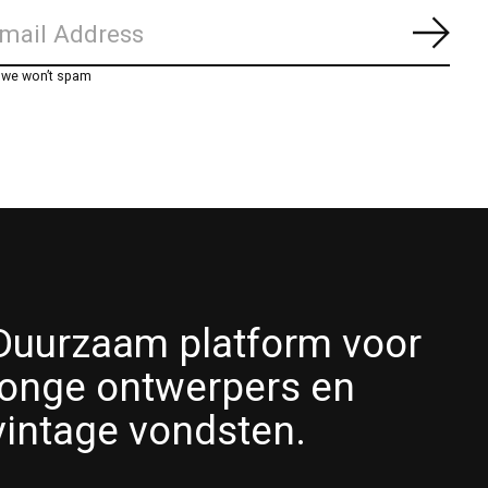
Abon
, we won’t spam
Duurzaam platform voor
jonge ontwerpers en
vintage vondsten.