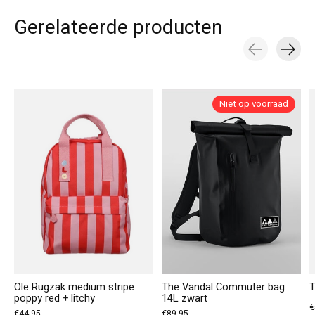
Gerelateerde producten
Carousel items
Niet op voorraad
Ole Rugzak medium stripe
The Vandal Commuter bag
T
poppy red + litchy
14L zwart
€
€44,95
€89,95