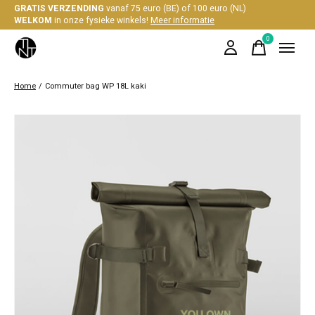
GRATIS VERZENDING
vanaf 75 euro (BE) of 100 euro (NL)
WELKOM
in onze fysieke winkels!
Meer informatie
0
items
Home
/
Commuter bag WP 18L kaki
Slideshow Items