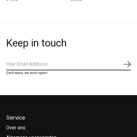
Keep in touch
Abo
Don’t worry, we won’t spam
Service
Over ons