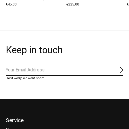
€45,00
€225,00
€
Keep in touch
Abo
Don’t worry, we won’t spam
Service