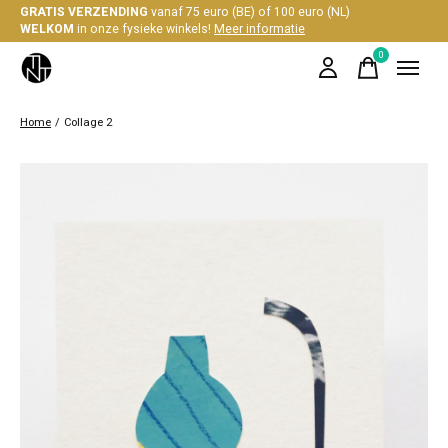
GRATIS VERZENDING
vanaf 75 euro (BE) of 100 euro (NL)
WELKOM
in onze fysieke winkels!
Meer informatie
0
items
Home
/
Collage 2
Slideshow Items