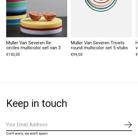
Muller Van Severen Re
Muller Van Severen Trivets
H
circles multicolor set van 3
round multicolor set 5 stuks
v
€143,00
€99,00
€
Keep in touch
Abo
Don’t worry, we won’t spam