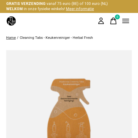
GRATIS VERZENDING
vanaf 75 euro (BE) of 100 euro (NL)
WELKOM
in onze fysieke winkels!
Meer informatie
0
items
Home
/
Cleaning Tabs - Keukenreiniger - Herbal Fresh
Slideshow Items