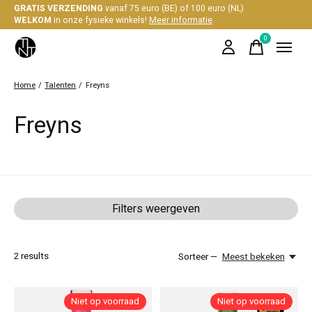
GRATIS VERZENDING
vanaf 75 euro (BE) of 100 euro (NL)
WELKOM
in onze fysieke winkels!
Meer informatie
0
items
Home
/
Talenten
/
Freyns
Freyns
Filters weergeven
2
results
Sorteer —
Meest bekeken
Niet op voorraad
Niet op voorraad