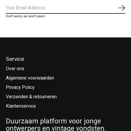
Abo
Don’t worry, we won’t spam
Service
Over ons
Algemene voorwaarden
Privacy Policy
Verzenden & retourneren
Klantenservice
Duurzaam platform voor jonge
ontwerpers en vintage vondsten.