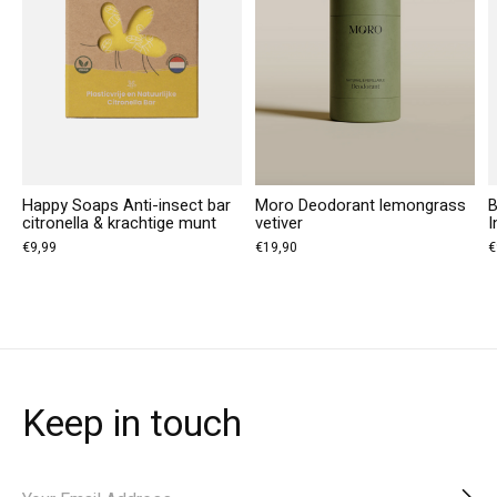
Happy Soaps Anti-insect bar
Moro Deodorant lemongrass
B
citronella & krachtige munt
vetiver
I
€9,99
€19,90
€
Keep in touch