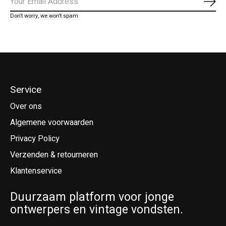
Abo
Don’t worry, we won’t spam
Service
Over ons
Algemene voorwaarden
Privacy Policy
Verzenden & retourneren
Klantenservice
Duurzaam platform voor jonge
ontwerpers en vintage vondsten.