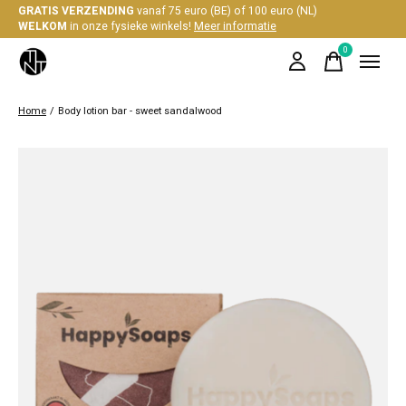
GRATIS VERZENDING
vanaf 75 euro (BE) of 100 euro (NL)
WELKOM
in onze fysieke winkels!
Meer informatie
0
items
Home
/
Body lotion bar - sweet sandalwood
Slideshow Items