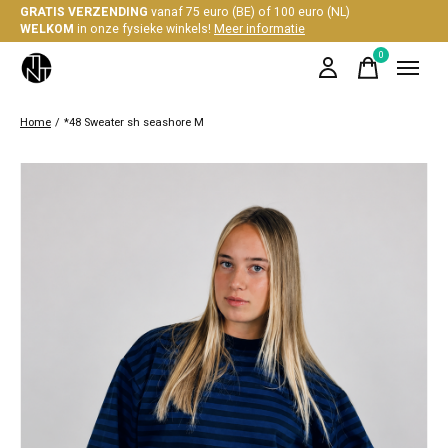
GRATIS VERZENDING
vanaf 75 euro (BE) of 100 euro (NL)
WELKOM
in onze fysieke winkels!
Meer informatie
0
items
Home
/
*48 Sweater sh seashore M
Slideshow Items