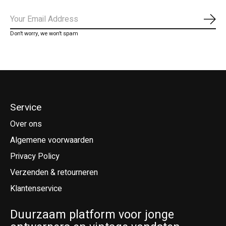
Abo
Don’t worry, we won’t spam
Service
Over ons
Algemene voorwaarden
Privacy Policy
Verzenden & retourneren
Klantenservice
Duurzaam platform voor jonge